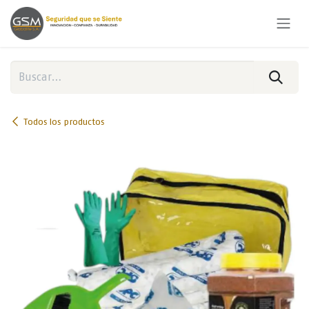
Ir al contenido
Todos los productos