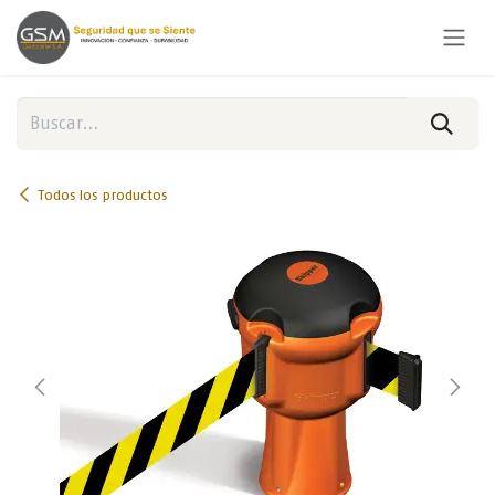
Ir al contenido
Todos los productos