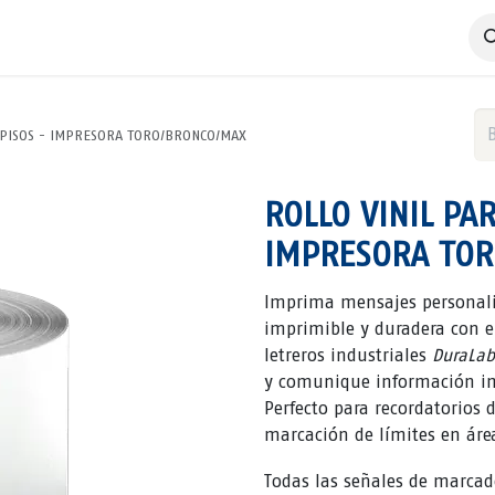
 Negocio
Servicios
Productos
Catálogos
Nosotros
 PISOS - IMPRESORA TORO/BRONCO/MAX
ROLLO VINIL PA
IMPRESORA TO
Imprima mensajes personaliz
imprimible y duradera con e
letreros industriales
DuraLab
y comunique información im
Perfecto para recordatorios 
marcación de límites en áre
Todas las señales de marca