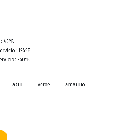
: 45°F.
vicio: 194°F.
vicio: -40°F.
azul
verde
amarillo
n