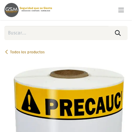
Ir al contenido
Todos los productos