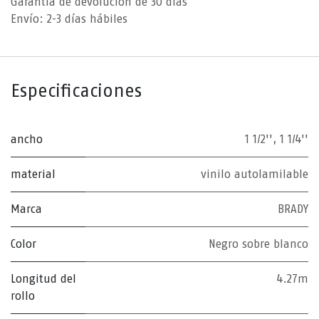
Garantía de devolución de 30 días
Envío: 2-3 días hábiles
Especificaciones
ancho
1 1/2''
,
1 1/4''
material
vinilo autolamilable
Marca
BRADY
Color
Negro sobre blanco
Longitud del
4.27m
rollo