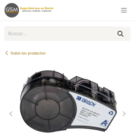
Ir al contenido
Todos los productos