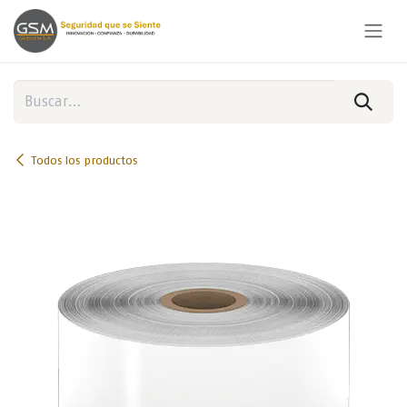
Ir al contenido
Todos los productos