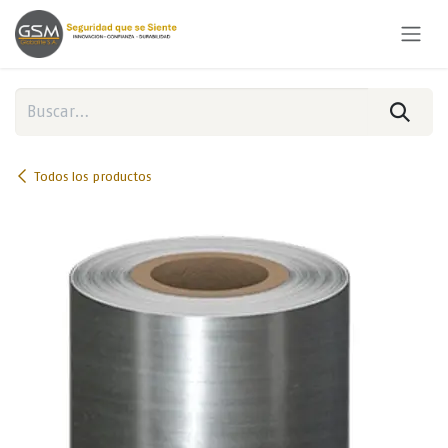
Ir al contenido
Todos los productos