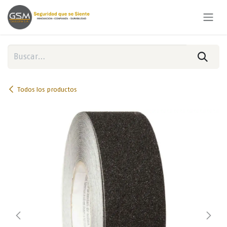
Ir al contenido
Todos los productos