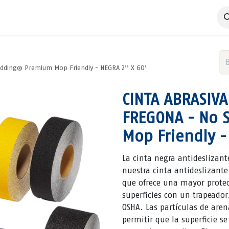
 Negocio
Servicios
Productos
Catálogos
Nosotros
dding® Premium Mop Friendly - NEGRA 2'' X 60'
CINTA ABRASIV
FREGONA - No 
Mop Friendly -
La cinta negra antideslizant
nuestra cinta antideslizant
que ofrece una mayor protecc
superficies con un trapeado
OSHA. Las partículas de are
permitir que la superficie se