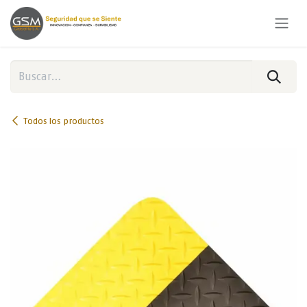
Ir al contenido
Todos los productos