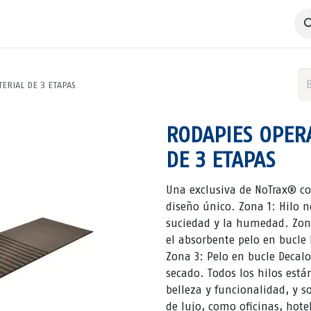
 Negocio
Servicios
Productos
Catálogos
Nosotros
TERIAL DE 3 ETAPAS
RODAPIES OPERA
DE 3 ETAPAS
Una exclusiva de NoTrax® co
diseño único. Zona 1: Hilo n
suciedad y la humedad. Zon
el absorbente pelo en bucle 
Zona 3: Pelo en bucle Decal
secado. Todos los hilos est
belleza y funcionalidad, y s
de lujo, como oficinas, hotel