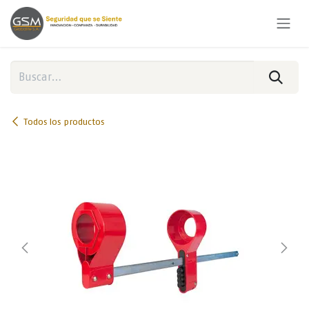
Ir al contenido
Todos los productos