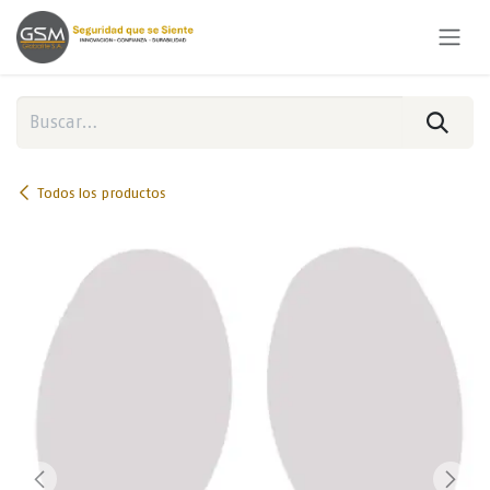
Ir al contenido
Todos los productos