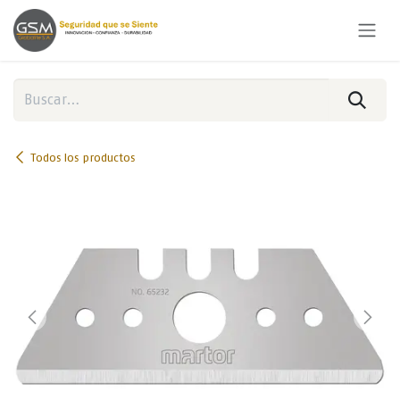
Ir al contenido
Todos los productos