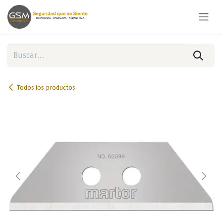
Ir al contenido
Todos los productos