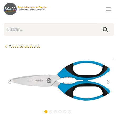
Ir al contenido
Todos los productos