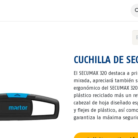
 Negocio
Servicios
Productos
Catálogos
Nosotros
CUCHILLA DE S
El SECUMAX 320 destaca a pr
mirada, apreciará también s
ergonómico del SECUMAX 32
plástico reciclado más un re
cabezal de hoja diseñado es
y flejes de plástico, así com
garantiza la máxima segurid