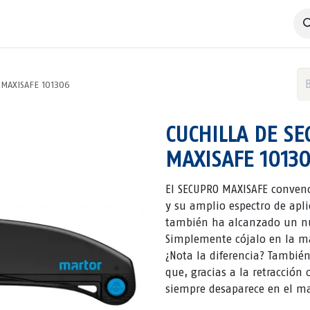
 Negocio
Servicios
Productos
Catálogos
Nosotros
 MAXISAFE 101306
CUCHILLA DE S
MAXISAFE 1013
El SECUPRO MAXISAFE convenc
y su amplio espectro de apli
también ha alcanzado un nue
Simplemente cójalo en la ma
¿Nota la diferencia? Tambié
que, gracias a la retracció
siempre desaparece en el m