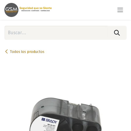
Ir al contenido
Todos los productos