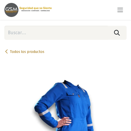
Ir al contenido
Todos los productos