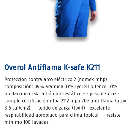
Overol Antiflama K-safe K211
Proteccion contra arco eléctrico 2 (nomex mhp)
composición: 34% aramida 33% lyocell o tencel 31%
modacrilico 2% carbón antiestático - - peso de 7 oz -
cumple certificación nfpa 2112 nfpa 70e anti flama (atpv
8,5 cal/cm2) - - tejido de zarga (twill) - excelente
respirabilidad apropiado para clima topical - - resiste
mínimo 100 lavadas