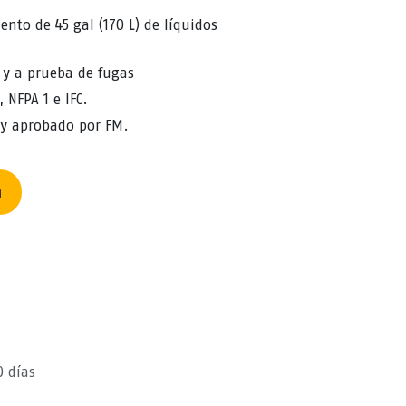
to de 45 gal (170 L) de líquidos
o y a prueba de fugas
 NFPA 1 e IFC.
 y aprobado por FM.
n
0 días