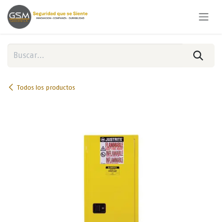
Ir al contenido
Todos los productos