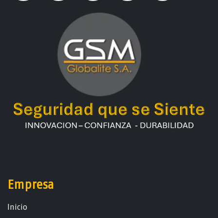
Empresa
Ini​ci​o