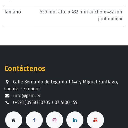
Tamaño
559 mm alto x 432 mm ancho x 432 mm
profundidad
Contáctenos
Calle Bernardo de Legarda 1-147 y Miguel Santiago,
Cuenca - Ecuador
info@gsm.ec​
(+593 )0958730705 / 07 4100 159