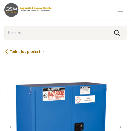
Ir al contenido
Todos los productos