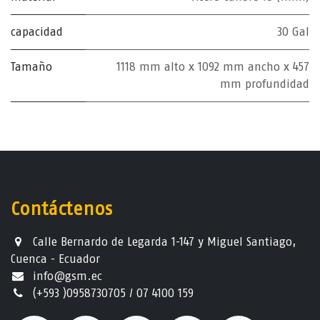
capacidad
30 Gal
Tamaño
1118 mm alto x 1092 mm ancho x 457
mm profundidad
Contáctenos
Calle Bernardo de Legarda 1-147 y Miguel Santiago,
Cuenca - Ecuador
info@gsm.ec​
(+593 )0958730705 / 07 4100 159