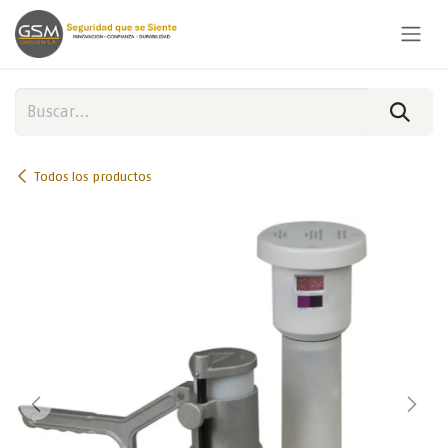
Ir al contenido
Todos los productos