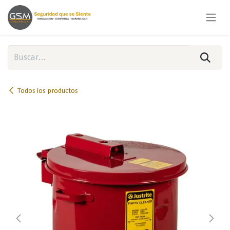
Ir al contenido
Todos los productos