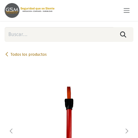
Ir al contenido
Todos los productos