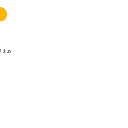
n
0 días