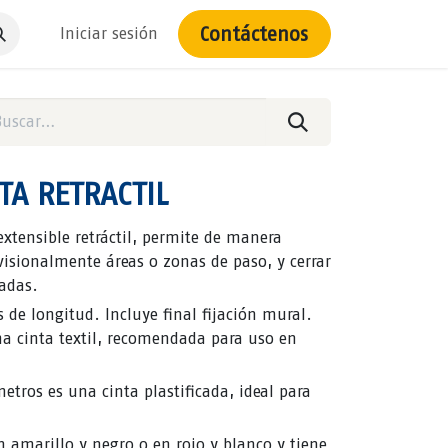
Contáctenos
Iniciar sesión
NTA RETRACTIL
xtensible retráctil, permite de manera
ovisionalmente áreas o zonas de paso, y cerrar
adas.
 de longitud. Incluye final fijación mural.
na cinta textil, recomendada para uso en
etros es una cinta plastificada, ideal para
n amarillo y negro o en rojo y blanco y tiene