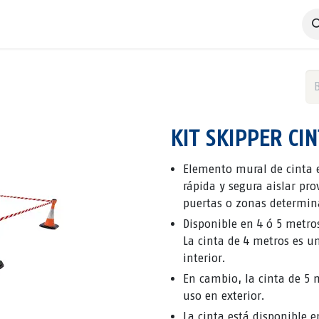
 Negocio
Servicios
Productos
Catálogos
Nosotros
KIT SKIPPER CI
Elemento mural de cinta e
rápida y segura aislar pr
puertas o zonas determin
Disponible en 4 ó 5 metros
La cinta de 4 metros es u
interior.
En cambio, la cinta de 5 m
uso en exterior.
La cinta está disponible e