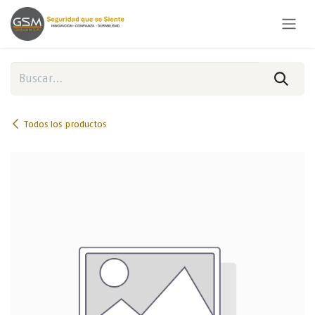
Ir al contenido
Todos los productos