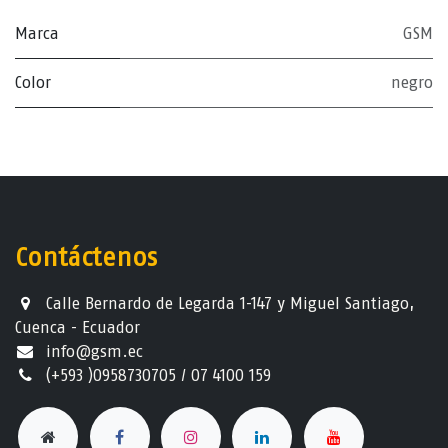
Marca
GSM
Color
negro
Contáctenos
Calle Bernardo de Legarda 1-147 y Miguel Santiago,
Cuenca - Ecuador
info@gsm.ec​
(+593 )0958730705 / 07 4100 159