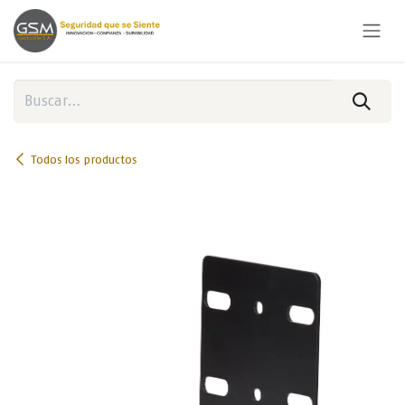
Ir al contenido
Todos los productos