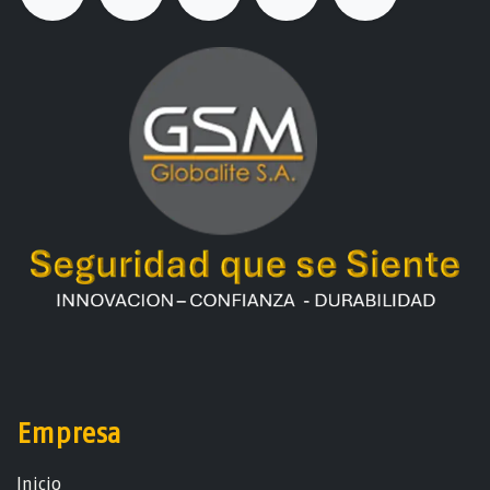
Empresa
Ini​ci​o