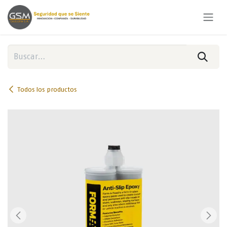
Ir al contenido
Todos los productos