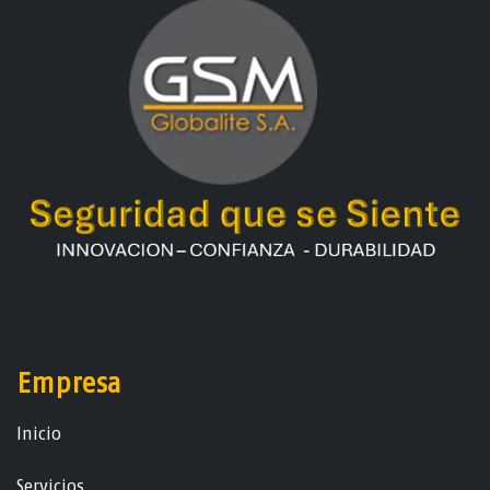
Empresa
Ini​ci​o
Servicios