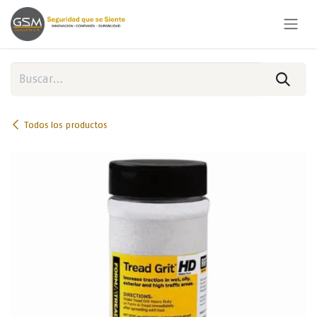
Ir al contenido
Todos los productos