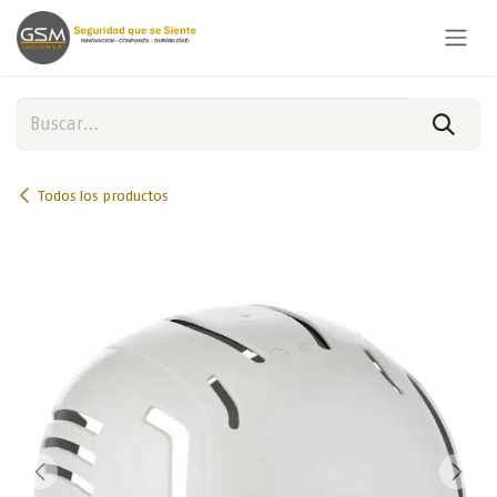
Ir al contenido
Todos los productos