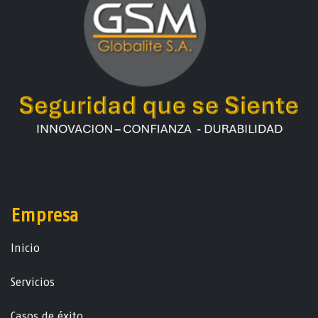
Empresa
Ini​ci​o
Servicios
Casos de éxito