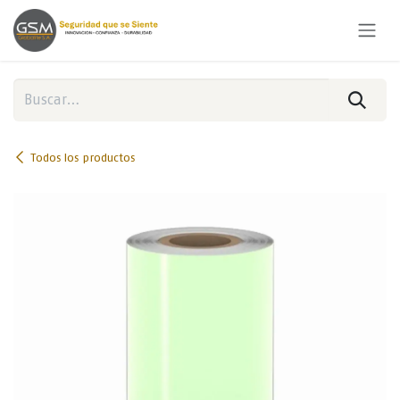
Ir al contenido
Todos los productos