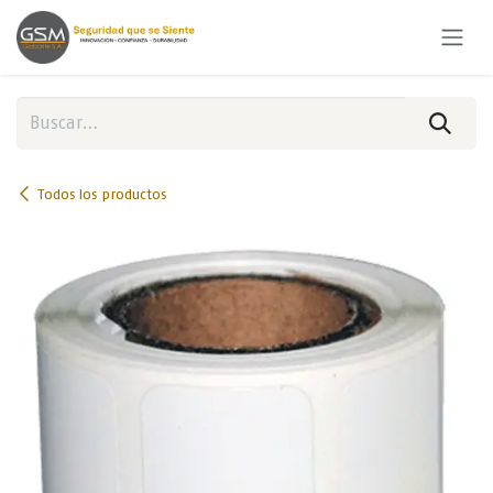
Ir al contenido
Todos los productos