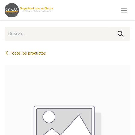
Ir al contenido
Todos los productos