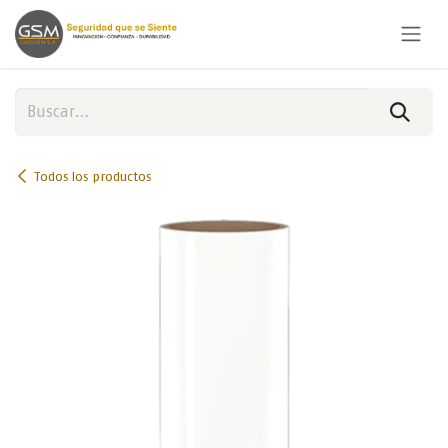
Ir al contenido
Todos los productos