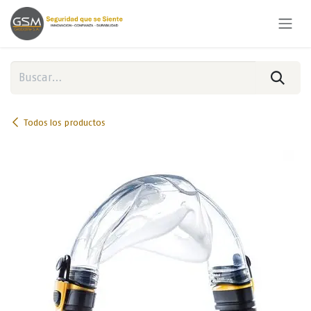
Ir al contenido
Todos los productos