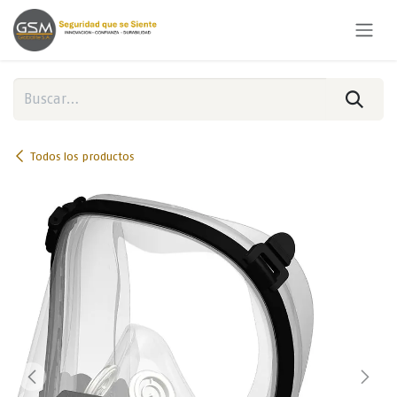
Ir al contenido
Todos los productos