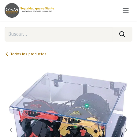
Ir al contenido
Todos los productos