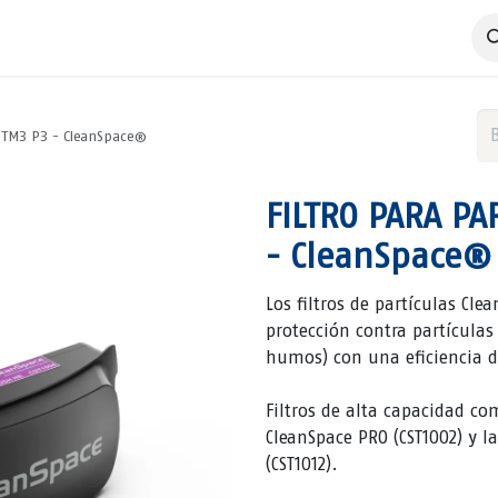
 Negocio
Servicios
Productos
Catálogos
Nosotros
/ TM3 P3 - CleanSpace®
FILTRO PARA PA
- CleanSpace®
Los filtros de partículas Cl
protección contra partículas
humos) con una eficiencia de
Filtros de alta capacidad co
CleanSpace PRO (CST1002) y l
(CST1012).