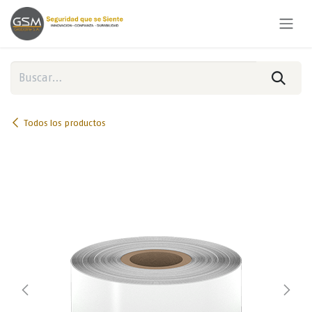
Ir al contenido
Todos los productos