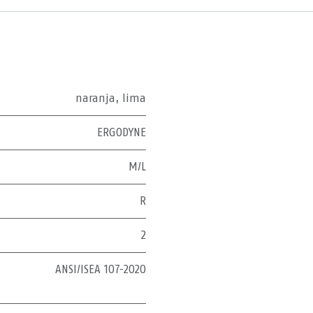
naranja
,
lima
ERGODYNE
M/L
R
2
ANSI/ISEA 107-2020