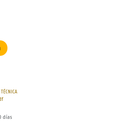
n
 TÉCNICA
df
0 días