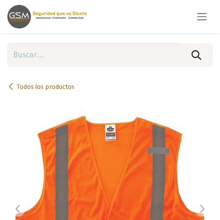
Ir al contenido
Todos los productos