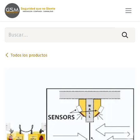
Ir al contenido
Todos los productos