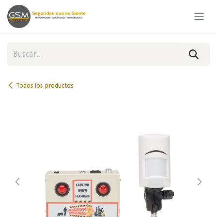
Ir al contenido
Todos los productos