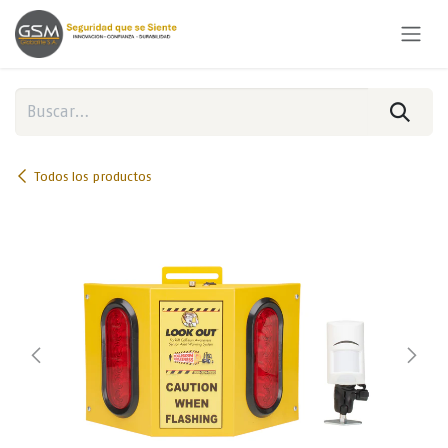
Ir al contenido
Todos los productos