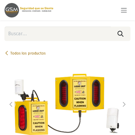
Ir al contenido
Todos los productos